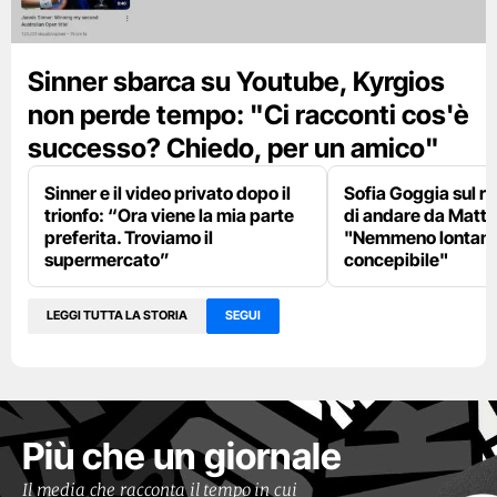
Sinner sbarca su Youtube, Kyrgios
non perde tempo: "Ci racconti cos'è
successo? Chiedo, per un amico"
Sinner e il video privato dopo il
Sofia Goggia sul rif
trionfo: “Ora viene la mia parte
di andare da Matta
preferita. Troviamo il
"Nemmeno lontan
supermercato”
concepibile"
LEGGI TUTTA LA STORIA
SEGUI
Più che un giornale
Il media che racconta il tempo in cui