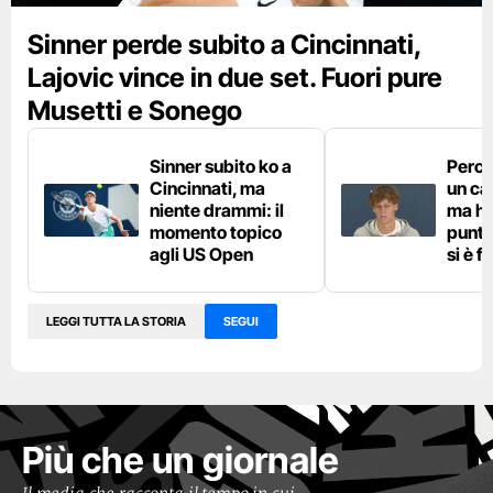
Sinner perde subito a Cincinnati,
Lajovic vince in due set. Fuori pure
Musetti e Sonego
Sinner subito ko a
Perch
Cincinnati, ma
un ca
niente drammi: il
ma ha
momento topico
punta
agli US Open
si è f
LEGGI TUTTA LA STORIA
SEGUI
Più che un giornale