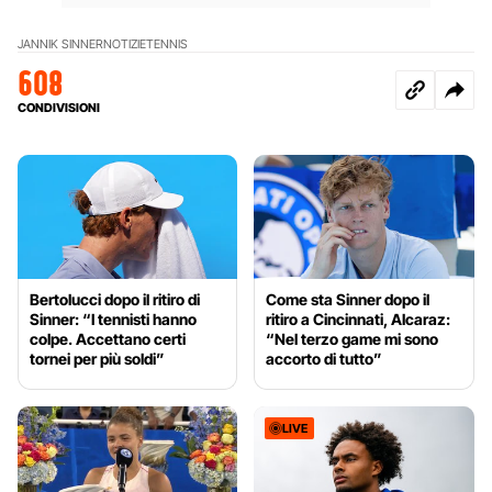
JANNIK SINNER
NOTIZIE
TENNIS
608
CONDIVISIONI
Bertolucci dopo il ritiro di
Come sta Sinner dopo il
Sinner: “I tennisti hanno
ritiro a Cincinnati, Alcaraz:
colpe. Accettano certi
“Nel terzo game mi sono
tornei per più soldi”
accorto di tutto”
LIVE