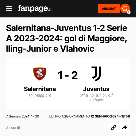
ABBONATI
2
Salernitana-Juventus 1-2 Serie
A 2023-2024: gol di Maggiore,
Iling-Junior e Vlahovic
1 - 2
Salernitana
Juventus
39’ Maggiore
65’ Iling-Junior
91’
Vlahovic
7 Gennaio 2024
17:20
ULTIMO AGGIORNAMENTO
12 GENNAIO 2024 - 18:58
,
A cura di