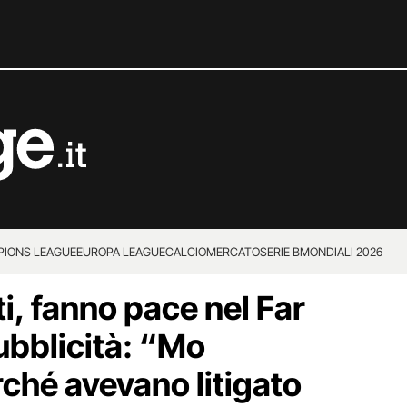
IONS LEAGUE
EUROPA LEAGUE
CALCIOMERCATO
SERIE B
MONDIALI 2026
ti, fanno pace nel Far
ubblicità: “Mo
rché avevano litigato