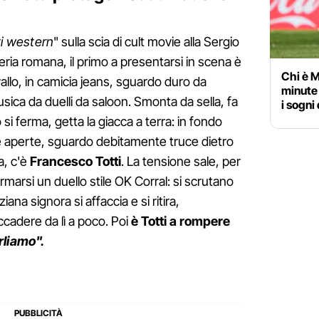
i western
" sulla scia di cult movie alla Sergio
eria romana, il primo a presentarsi in scena è
Chi è M
vallo, in camicia jeans, sguardo duro da
minute 
sica da duelli da saloon. Smonta da sella, fa
i sogni
si ferma, getta la giacca a terra: in fondo
be aperte, sguardo debitamente truce dietro
a, c'è
Francesco Totti
. La tensione sale, per
rmarsi un duello stile OK Corral: si scrutano
iana signora si affaccia e si ritira,
cadere da lì a poco. Poi
è Totti a rompere
rliamo".