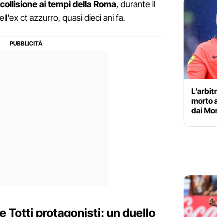
 collisione ai tempi della Roma
, durante il
'ex ct azzurro, quasi dieci ani fa.
L’arbit
morto a
dai Mon
e Totti protagonisti: un duello