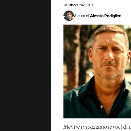
28 Ottobre 2025
9:00
,
A cura di
Alessio Pediglieri
Mentre impazzano le voci di u