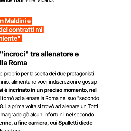
dente Totti
. Fine, sipario.
on Maldini e
ei contratti mi
niente"
 "incroci" tra allenatore e
ella Roma
e proprio per la scelta dei due protagonisti
nio, alimentano voci, indiscrezioni e gossip
si è incrinato in un preciso momento, nel
 tornò ad allenare la Roma nel suo "secondo
 La prima volta si trovò ad allenare un Totti
 malgrado già alcuni infortuni, nel secondo
e, a fine carriera, cui Spalletti diede
lla rottura.