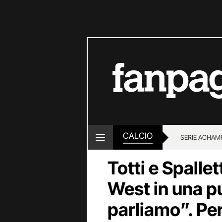
CALCIO
SERIE A
CHAMP
Totti e Spallet
West in una p
parliamo”. Pe