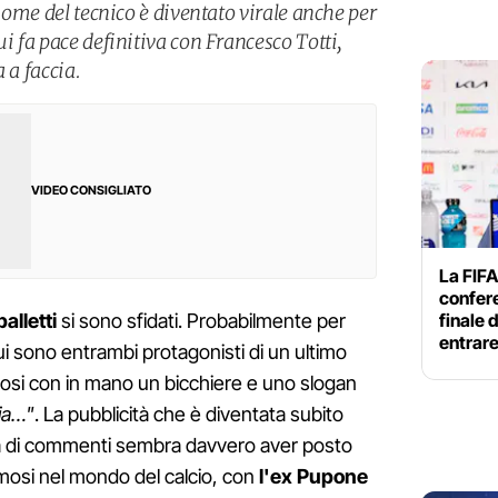
 nome del tecnico è diventato virale anche per
ui fa pace definitiva con Francesco Totti,
 a faccia.
VIDEO CONSIGLIATO
La FIFA
confer
finale 
alletti
si sono sfidati. Probabilmente per
entrar
 cui sono entrambi protagonisti di un ultimo
usosi con in mano un bicchiere e uno slogan
ia…"
. La pubblicità che è diventata subito
ia di commenti sembra davvero aver posto
amosi nel mondo del calcio, con
l'ex Pupone