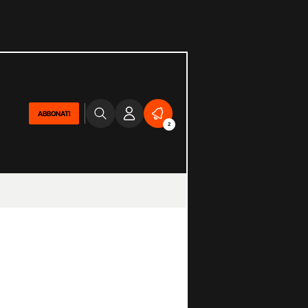
ABBONATI
2