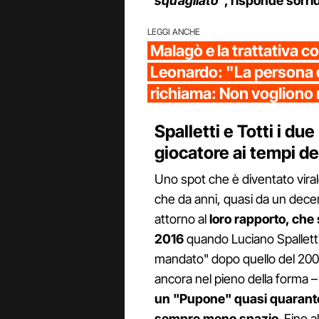
squagliato"
, risponde sorri
LEGGI ANCHE
Malagò e la trattativa c
Leonardo: "La persona d
richiama: Non vogliono 
Spalletti e Totti i due
giocatore ai tempi d
Uno spot che è diventato viral
che da anni, quasi da un decen
attorno al
loro rapporto, che 
2016
quando Luciano Spalletti
mandato" dopo quello del 2008.
ancora nel pieno della forma –
un "Pupone" quasi quarantenn
sempre meno spazio
. Fino a