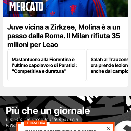
mercato
Juve vicina a Zirkzee, Molina è a un
passo dalla Roma. Il Milan rifiuta 35
milioni per Leao
Mastantuono alla Fiorentina è
Salah al Trabzonspo
l'ultimo capolavoro di Paratici:
ora prende lezioni
"Competitiva e duratura"
anche dal campion
Più che un giornale
Il media che racconta il tempo in cui
viviamo con occhi moderni