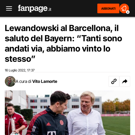
ABBONATI
2
Lewandowski al Barcellona, il
saluto del Bayern: “Tanti sono
andati via, abbiamo vinto lo
stesso”
16 Luglio 2022
17:37
,
A cura di
Vito Lamorte