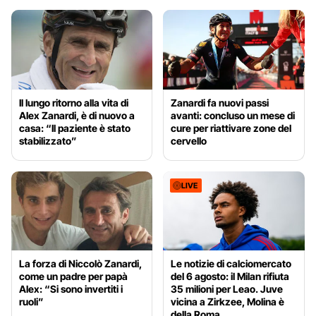
Il lungo ritorno alla vita di
Zanardi fa nuovi passi
Alex Zanardi, è di nuovo a
avanti: concluso un mese di
casa: “Il paziente è stato
cure per riattivare zone del
stabilizzato”
cervello
LIVE
La forza di Niccolò Zanardi,
Le notizie di calciomercato
come un padre per papà
del 6 agosto: il Milan rifiuta
Alex: “Si sono invertiti i
35 milioni per Leao. Juve
ruoli”
vicina a Zirkzee, Molina è
della Roma