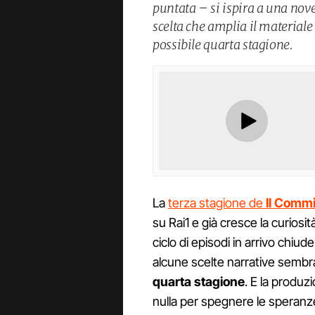
puntata – si ispira a una nov
scelta che amplia il materiale
possibile quarta stagione.
La
terza stagione de
Il Commi
su Rai1 e già cresce la curiosit
ciclo di episodi in arrivo chiu
alcune scelte narrative sembran
quarta stagione
. E la produz
nulla per spegnere le speranz