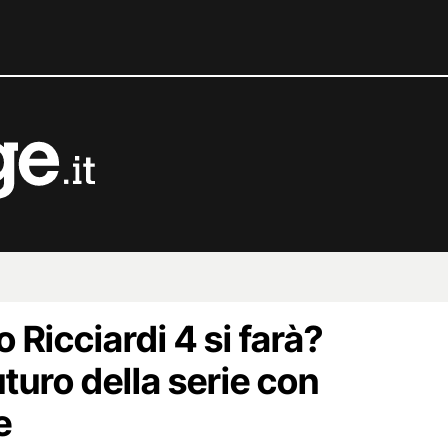
 Ricciardi 4 si farà?
futuro della serie con
e