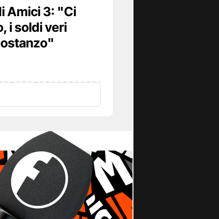
i Amici 3: "Ci
 i soldi veri
Costanzo"