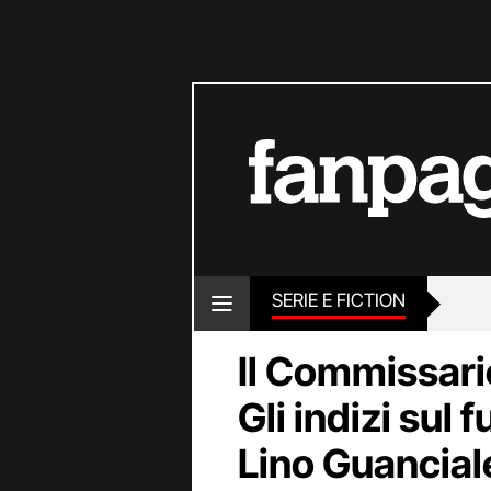
SERIE E FICTION
Il Commissario
Gli indizi sul 
Lino Guancial