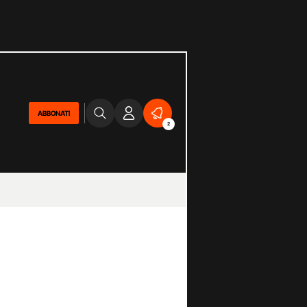
ABBONATI
2