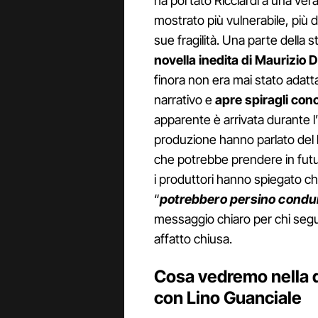
ha portato Ricciardi a una vera
mostrato più vulnerabile, più d
sue fragilità. Una parte della s
novella inedita
di Maurizio 
finora non era mai stato adatta
narrativo e
apre spiragli conc
apparente è arrivata durante l’
produzione hanno parlato del l
che potrebbe prendere in futur
i produttori hanno spiegato che 
“
potrebbero persino condur
messaggio chiaro per chi segue
affatto chiusa.
Cosa vedremo nella q
con Lino Guanciale