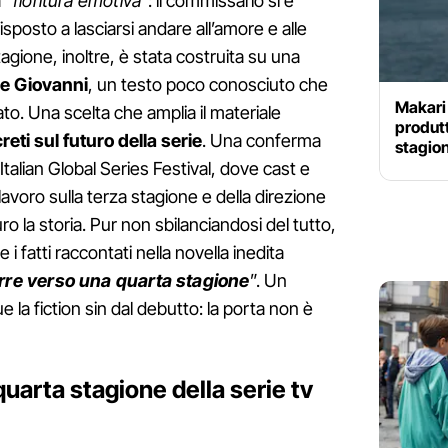
 “
fioritura emotiva
”: il commissario si è
isposto a lasciarsi andare all’amore e alle
tagione, inoltre, è stata costruita su una
De Giovanni
, un testo poco conosciuto che
Makari 
to. Una scelta che amplia il materiale
produt
reti sul futuro della serie
. Una conferma
stagio
Italian Global Series Festival, dove cast e
avoro sulla terza stagione e della direzione
o la storia. Pur non sbilanciandosi del tutto,
i fatti raccontati nella novella inedita
re verso una quarta stagione
”. Un
 la fiction sin dal debutto: la porta non è
uarta stagione della serie tv