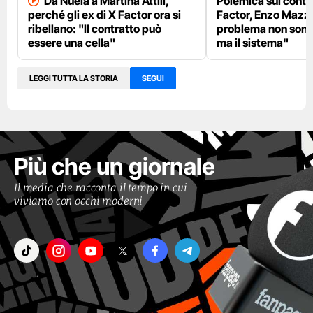
Da Nuela a Martina Attili,
Polemica sui contra
perché gli ex di X Factor ora si
Factor, Enzo Mazza 
ribellano: "Il contratto può
problema non sono 
essere una cella"
ma il sistema"
LEGGI TUTTA LA STORIA
SEGUI
Più che un giornale
Il media che racconta il tempo in cui
viviamo con occhi moderni