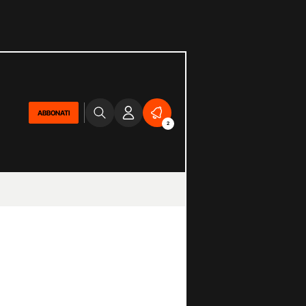
ABBONATI
2