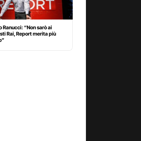
o Ranucci: “Non sarò ai
sti Rai, Report merita più
o”