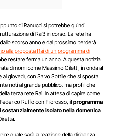
appunto di Ranucci si potrebbe quindi
rutturazione di Rai3 in corso. La rete ha
to dallo scorso anno e dal prossimo perderà
no alla proposta Rai di un programma di
bbe restare ferma un anno. A questa notizia
erata di nomi come Massimo Giletti, in onda al
al giovedì, con Salvo Sottile che si sposta
te noti al grande pubblico, ma profili che
della terza rete Rai. In attesa di capire come
a Federico Ruffo con Filorosso,
il programma
i sostanzialmente isolato nella domenica
iretta.
ire quale sarà la reazione della dirigenza