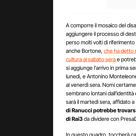
A comporre il mosaico del dis
aggiungere il processo di dest
perso molti volti di riferimen
anche Bortone,
che ha detto 
cultura al sabato sera
e potre
si aggiunge l'arrivo in prima s
lunedì, e Antonino Monteleone 
al venerdì sera. Nomi certamen
sembrano lontani dall'identità 
sarà il martedì sera, affidato 
di Ranucci potrebbe trovars
di Rai3
da dividere con PresaD
In questo quadro, toccherà cap