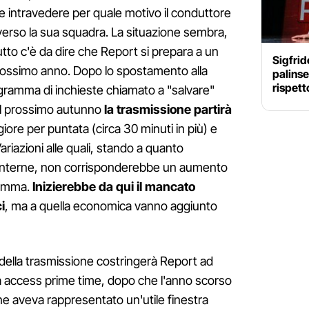
le intravedere per quale motivo il conduttore
verso la sua squadra. La situazione sembra,
utto c'è da dire che Report si prepara a un
Sigfrid
rossimo anno. Dopo lo spostamento alla
palinse
rispett
gramma di inchieste chiamato a "salvare"
dal prossimo autunno
la trasmissione partirà
iore per puntata (circa 30 minuti in più) e
ariazioni alle quali, stando a quanto
 interne, non corrisponderebbe un aumento
ramma.
Inizierebbe da qui il mancato
i
, ma a quella economica vanno aggiunto
o della trasmissione costringerà Report ad
za access prime time, dopo che l'anno scorso
e aveva rappresentato un'utile finestra