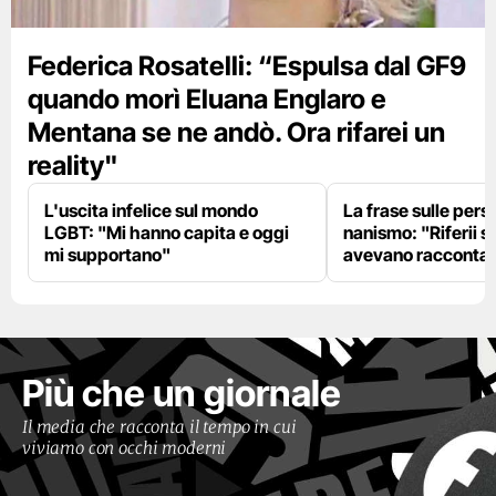
Federica Rosatelli: “Espulsa dal GF9
quando morì Eluana Englaro e
Mentana se ne andò. Ora rifarei un
reality"
L'uscita infelice sul mondo
La frase sulle pers
LGBT: "Mi hanno capita e oggi
nanismo: "Riferii s
mi supportano"
avevano racconta
Più che un giornale
Il media che racconta il tempo in cui
viviamo con occhi moderni