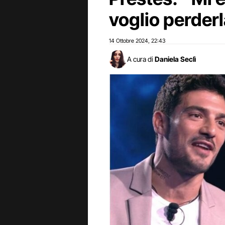
voglio perder
14 Ottobre 2024
22:43
,
A cura di
Daniela Seclì