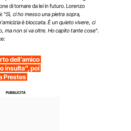
one di tornare da lei in futuro. Lorenzo
: "
Sì, ci ho messo una pietra sopra,
cizia è bloccata. È un quieto vivere, ci
o, ma non si va oltre. Ho capito tante cose
".
ce:
rto dell’amico
o insulta”, poi
a Prestes