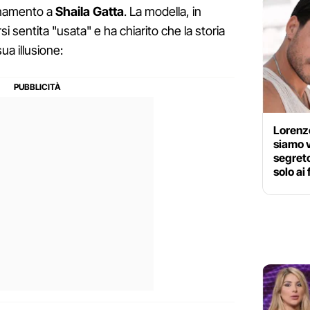
cinamento a
Shaila Gatta
. La modella, in
si sentita "usata" e ha chiarito che la storia
a illusione:
Lorenzo
siamo v
segreto
solo ai