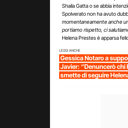
Shaila Gatta o se abbia intenzi
Spolverato non ha avuto dubbi
momentaneamente anche un'ami
portiamo rispetto, ci salutiam
Helena Prestes è apparsa feli
LEGGI ANCHE
Gessica Notaro a suppo
Javier: “Denuncerò chi l
smette di seguire Helen