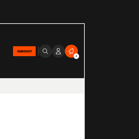
ABBONATI
2