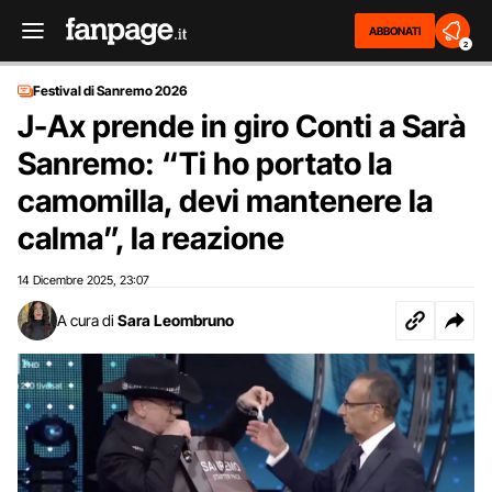
ABBONATI
2
Festival di Sanremo 2026
J-Ax prende in giro Conti a Sarà
Sanremo: “Ti ho portato la
camomilla, devi mantenere la
calma”, la reazione
14 Dicembre 2025
23:07
,
A cura di
Sara Leombruno