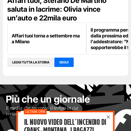
Affari tuoi, Stefano De Martino
saluta in lacrime: Olivia vince
un’auto e 22mila euro
Il programma perd
Affari tuoi torna a settembre ma
dalla prossima edi
a Milano
l'addestratore: "N
sopporterebbe il t
LEGGI TUTTA LA STORIA
SEGUI
Più che un giornale
Il media che racconta il tempo in cui
viviamo con occhi moderni
Il nuovo video dell’incendio di
Crans-Montana, i ragazzi