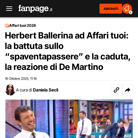
ABBONATI
2
Affari tuoi 2026
Herbert Ballerina ad Affari tuoi:
la battuta sullo
“spaventapassere” e la caduta,
la reazione di De Martino
16 Ottobre 2025
11:16
,
A cura di
Daniela Seclì