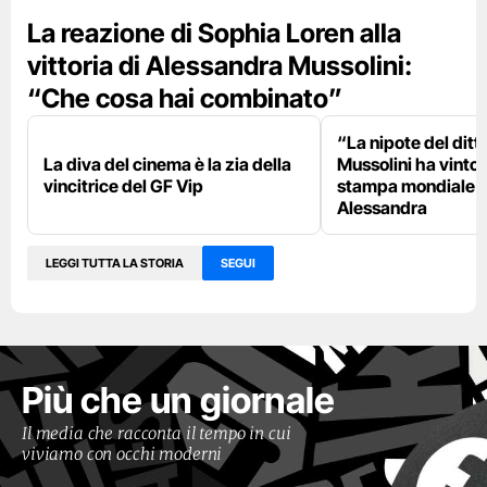
La reazione di Sophia Loren alla
vittoria di Alessandra Mussolini:
“Che cosa hai combinato”
“La nipote del ditt
La diva del cinema è la zia della
Mussolini ha vinto”:
vincitrice del GF Vip
stampa mondiale 
Alessandra
LEGGI TUTTA LA STORIA
SEGUI
Più che un giornale
Il media che racconta il tempo in cui
viviamo con occhi moderni