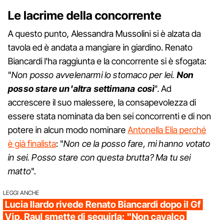
Le lacrime della concorrente
A questo punto, Alessandra Mussolini si è alzata da
tavola ed è andata a mangiare in giardino. Renato
Biancardi l'ha raggiunta e la concorrente si è sfogata:
"
Non posso avvelenarmi lo stomaco per lei.
Non
posso stare un'altra settimana così
". Ad
accrescere il suo malessere, la consapevolezza di
essere stata nominata da ben sei concorrenti e di non
potere in alcun modo nominare
Antonella Elia perché
è già finalista
: "
Non ce la posso fare, mi hanno votato
in sei. Posso stare con questa brutta? Ma tu sei
matto
".
LEGGI ANCHE
Lucia Ilardo rivede Renato Biancardi dopo il Gf
Vip, Raul smette di seguirla: "Non cavalco