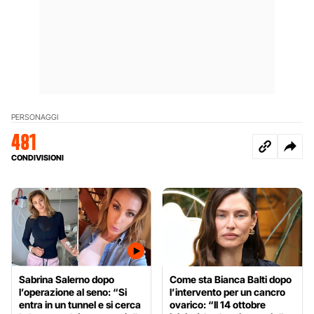
PERSONAGGI
481
CONDIVISIONI
Sabrina Salerno dopo
Come sta Bianca Balti dopo
l’operazione al seno: “Si
l’intervento per un cancro
entra in un tunnel e si cerca
ovarico: “Il 14 ottobre