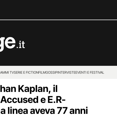
AMMI TV
SERIE E FICTION
FILM
GOSSIP
INTERVISTE
EVENTI E FESTIVAL
han Kaplan, il
e Accused e E.R-
a linea aveva 77 anni