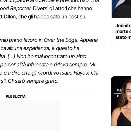
Era un padre amorevole e premuoroso"
, ha
ood Reporter.
Diversi gli attori che hanno
att Dillon, che gli ha dedicato un post su
Jennife
morte 
stato m
il mio primo lavoro in Over the Edge. Appena
enza alcuna esperienza, e questo ha
ta. […] Non ho mai incontrato un altro
 personalità infuocata e rideva sempre. Mi
 e a dire che gli ricordavo Isaac Hayes! Chi
rs". Gli sarò sempre grato.