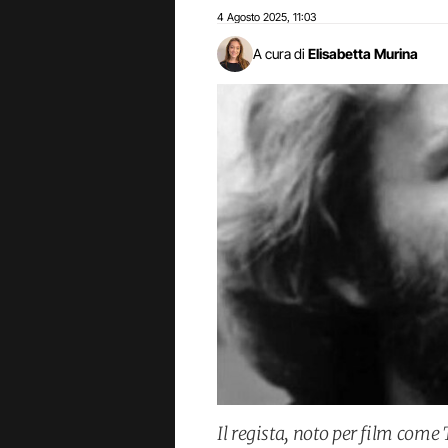
4 Agosto 2025
11:03
,
A cura di
Elisabetta Murina
Il regista, noto per film come