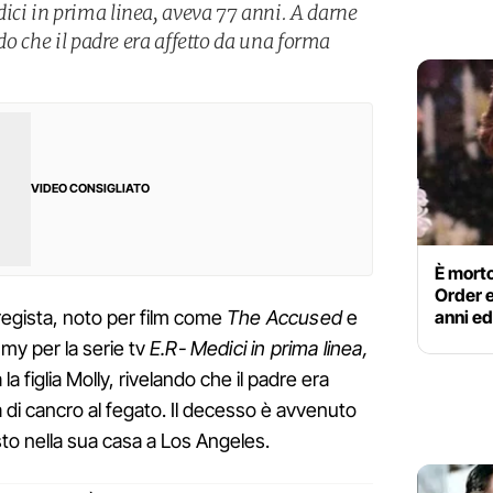
ici in prima linea, aveva 77 anni. A darne
ndo che il padre era affetto da una forma
VIDEO CONSIGLIATO
È morto
Order e
anni ed
l regista, noto per film come
The Accused
e
my per la serie tv
E.R- Medici in prima linea,
la figlia Molly, rivelando che il padre era
 di cancro al fegato. Il decesso è avvenuto
sto nella sua casa a Los Angeles.