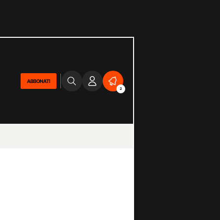
ABBONATI
2