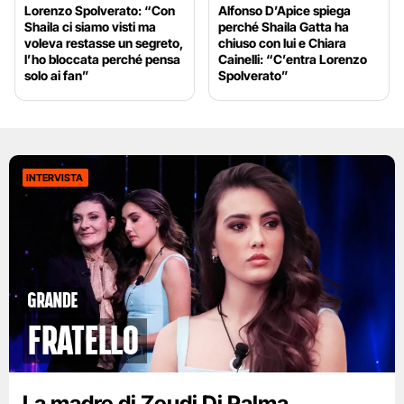
Lorenzo Spolverato: “Con
Alfonso D’Apice spiega
Shaila ci siamo visti ma
perché Shaila Gatta ha
voleva restasse un segreto,
chiuso con lui e Chiara
l’ho bloccata perché pensa
Cainelli: “C’entra Lorenzo
solo ai fan”
Spolverato”
INTERVISTA
GRANDE
FRATELLO
La madre di Zeudi Di Palma