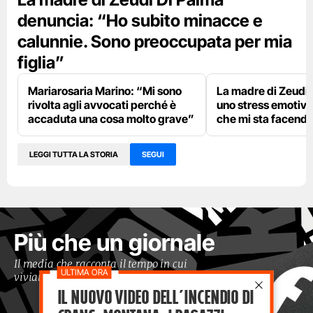
denuncia: “Ho subito minacce e
calunnie. Sono preoccupata per mia
figlia”
Mariarosaria Marino: “Mi sono
La madre di Zeudi 
rivolta agli avvocati perché è
uno stress emotivo
accaduta una cosa molto grave”
che mi sta facend
LEGGI TUTTA LA STORIA
SEGUI
Più che un giornale
Il media che racconta il tempo in cui
viviamo con occhi moderni
Il nuovo video dell’incendio di