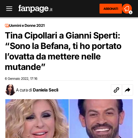
ABBONATI
2
Uomini e Donne 2021
Tina Cipollari a Gianni Sperti:
“Sono la Befana, ti ho portato
l’ovatta da mettere nelle
mutande”
6 Gennaio 2022
17:16
,
A cura di
Daniela Seclì