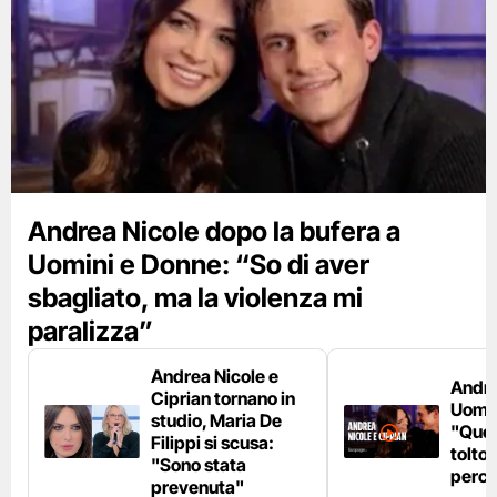
Andrea Nicole dopo la bufera a
Uomini e Donne: “So di aver
sbagliato, ma la violenza mi
paralizza”
Andrea Nicole e
Andre
Ciprian tornano in
Uomin
studio, Maria De
"Quel
Filippi si scusa:
tolto 
"Sono stata
perco
prevenuta"