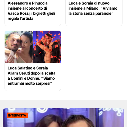
Alessandro e Pinuccia
Luca e Soraia di nuovo
insieme al concerto di
insieme a Milano: “Viviamo
Vasco Rossi, i biglietti glieli
la storia senza paranoie”
regalò l’artista
Luca Salatino e Soraia
Allam Ceruti dopo la scelta
a Uomini e Donne: “Siamo
entrambi molto sorpresi”
INTERVISTA