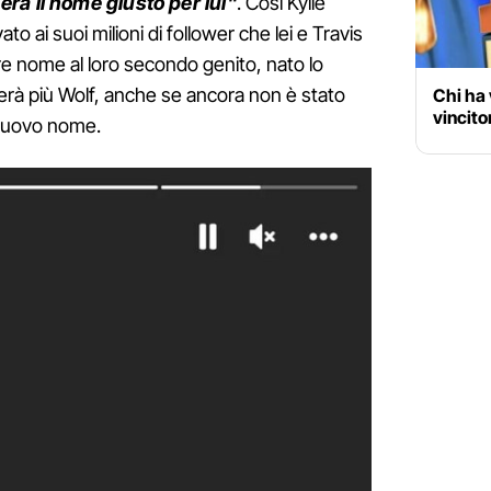
era il nome giusto per lui"
. Così Kylie
 ai suoi milioni di follower che lei e Travis
e nome al loro secondo genito, nato lo
erà più Wolf, anche se ancora non è stato
Chi ha 
vincito
 nuovo nome.