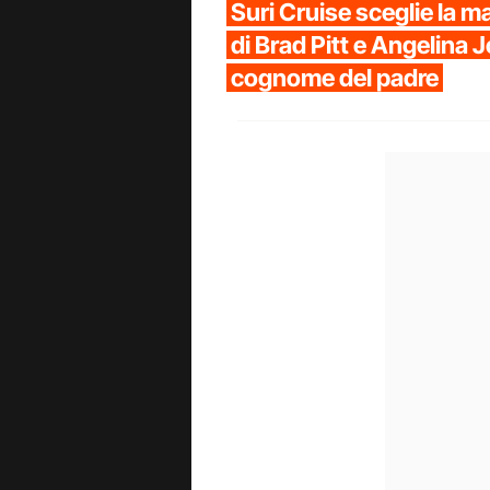
Suri Cruise sceglie la ma
di Brad Pitt e Angelina Jo
cognome del padre