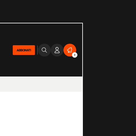
ABBONATI
2