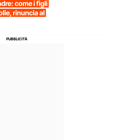
dre: come i figli
lie, rinuncia al