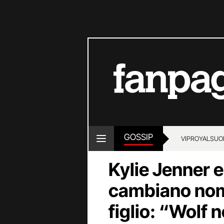
GOSSIP
VIP
ROYALS
UO
Kylie Jenner e
cambiano nom
figlio: “Wolf n