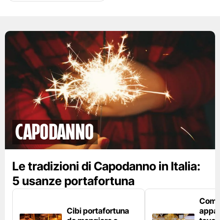
Capodanno
Le tradizioni di Capodanno in Italia:
5 usanze portafortuna
Com
Cibi portafortuna
appar