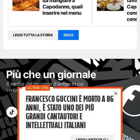
da mangiare a
tavola
Capodanno, quali
Capod
inserire nel menu
consi
cenon
LEGGI TUTTA LA STORIA
SEGUI
Più che un giornale
Il media che racconta il tempo in cui
viviamo con occhi moderni
Francesco Guccini è morto a 86
anni, è stato uno dei più
grandi cantautori e
intellettuali italiani
LEGGI L'ARTICOLO