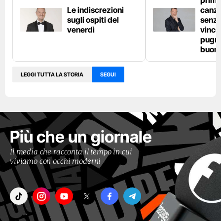
primo
Le indiscrezioni
canzo
sugli ospiti del
senza
venerdì
vince
pugno
buon
LEGGI TUTTA LA STORIA
SEGUI
Più che un giornale
Il media che racconta il tempo in cui
viviamo con occhi moderni