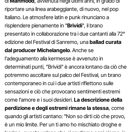
di
Mahmood
, avvenuta negli ultimi anni, in grado di
riportare una linea arabeggiante, di nuovo, nel pop
italiano. Le atmosfere latin e punk rinunciano a
risplendere pienamente in "
Brividi
", il brano
presentato in collaborazione tra i due cantanti alla 72°
edizione del Festival di Sanremo, una
ballad curata
dal producer Michelangelo
. Anche se
l'adeguamento alla kermesse è avvenuto in
determinati punti, "Brividi" è ancora lontano da ciò che
potremmo ascoltare sul palco del Festival, un brano
contemporaneo in cui i due artisti riflettono sulle
sensazioni e ciò che provocano sentimenti estremi
come l'amore e i suoi desideri.
La descrizione della
perdizione e degli estremi rimane la stessa
, come
quando gli artisti cantano: "Non so dirti ciò che provo,
è un mio limite. Per un ti amo ho mischiato droghe e