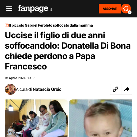
ABBONATI
2
Il piccolo Gabriel Feroleto soffocato dalla mamma
Uccise il figlio di due anni
soffocandolo: Donatella Di Bona
chiede perdono a Papa
Francesco
18 Aprile 2024
19:33
,
A cura di
Natascia Grbic