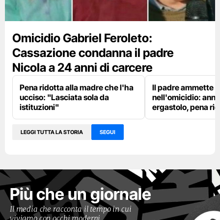
Omicidio Gabriel Feroleto:
Cassazione condanna il padre
Nicola a 24 anni di carcere
Pena ridotta alla madre che l'ha
Il padre ammette 
ucciso: "Lasciata sola da
nell'omicidio: annu
istituzioni"
ergastolo, pena rid
LEGGI TUTTA LA STORIA
SEGUI
Più che un giornale
Il media che racconta il tempo in cui
viviamo con occhi moderni