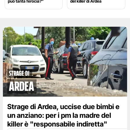
può tanta ferocia?”
del killer di Ardea
strage di
ardea
Strage di Ardea, uccise due bimbi e
un anziano: per i pm la madre del
killer è "responsabile indiretta"