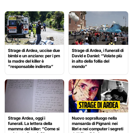
Strage di Ardea, uccise due
Strage di Ardea, i funerali di
bimbi e un anziano: per i pm
David e Daniel: “Volate più
la madre del killer è
in alto della follia del
“responsabile indiretta”
mondo”
Strage Ardea, oggi i
Nuovo sopralluogo nella
funerali. La lettera della
mansarda di Pignani: nei
mamma del killer: “Come si
libri e nei computer i segreti