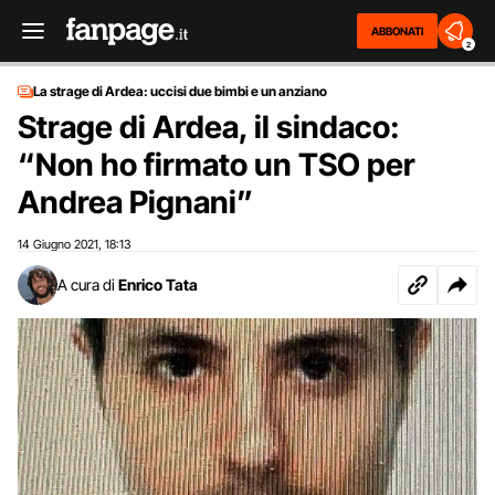
ABBONATI
2
La strage di Ardea: uccisi due bimbi e un anziano
Strage di Ardea, il sindaco:
“Non ho firmato un TSO per
Andrea Pignani”
14 Giugno 2021
18:13
,
A cura di
Enrico Tata