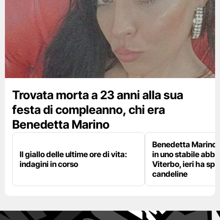
Trovata morta a 23 anni alla sua
festa di compleanno, chi era
Benedetta Marino
Benedetta Marino 
Il giallo delle ultime ore di vita:
in uno stabile abb
indagini in corso
Viterbo, ieri ha sp
candeline