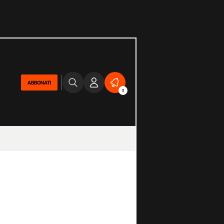
ABBONATI
2