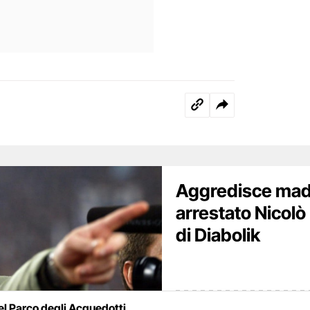
Aggredisce madre
arrestato Nicolò P
di Diabolik
nel Parco degli Acquedotti