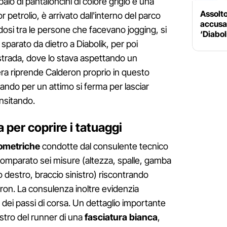
 paio di pantaloncini di colore grigio e una
Assolto
 petrolio, è arrivato dall'interno del parco
accusat
osi tra le persone che facevano jogging, si
‘Diaboli
 sparato da dietro a Diabolik, per poi
 strada, dove lo stava aspettando un
ra riprende Calderon proprio in questo
ando per un attimo si ferma per lasciar
nsitando.
 per coprire i tatuaggi
pometriche
condotte dal consulente tecnico
omparato sei misure (altezza, spalle, gamba
o destro, braccio sinistro) riscontrando
lderon. La consulenza inoltre evidenzia
 dei passi di corsa. Un dettaglio importante
stro del runner di una
fasciatura bianca
,