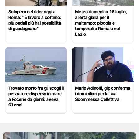
Sciopero dei rider oggi a
Meteo domenica 26 luglio,
Roma: “È lavoro a cottimo:
allerta gialla per il
più pedali più hai possibilità
maltempo: pioggia e
di guadagnare”
temporali a Roma e nel
Lazio
Trovato morto fra gli scogli il
Mario Adinolfi, gip conferma
pescatore disperso in mare
i domiciliari per la sua
a Focene da giorni: aveva
Scommessa Collettiva
61 anni