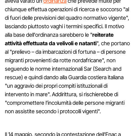
aveva varato un'
ordinanza
che prevede multe per
chiunque effettua operazioni di ricerca e soccorso "al
di fuori delle previsioni del quadro normativo vigente",
lasciando piuttosto vaghi i termini specifici. Il motivo
alla base dell'ordinanza sarebbero le "
reiterate
attività effettuata da velivoli e natanti
", che portano
al "prelievo – da imbarcazioni di fortuna – di persone
migranti provenienti da rotte nordafricane", non
seguendo le norme internazionali Sar (Search and
rescue) e quindi dando alla Guardia costiera italiana
"un aggravio dei propri compiti istituzionali di
intervento in mare". Addirittura, si rischierebbe di
"compromettere l’incolumità delle persone migranti
non assistite secondo i protocolli vigenti".
Il 14 maggio, secondo la contestazione dell'Enac a