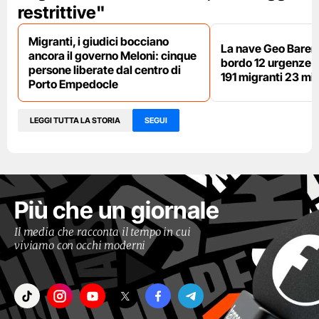
restrittive"
Migranti, i giudici bocciano
La nave Geo Barent
ancora il governo Meloni: cinque
bordo 12 urgenze sa
persone liberate dal centro di
191 migranti 23 min
Porto Empedocle
LEGGI TUTTA LA STORIA
SEGUI
Più che un giornale
Il media che racconta il tempo in cui
viviamo con occhi moderni