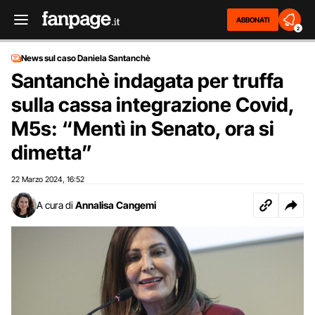
ABBONATI
2
News sul caso Daniela Santanchè
Santanchè indagata per truffa
sulla cassa integrazione Covid,
M5s: “Mentì in Senato, ora si
dimetta”
22 Marzo 2024
16:52
,
A cura di
Annalisa Cangemi