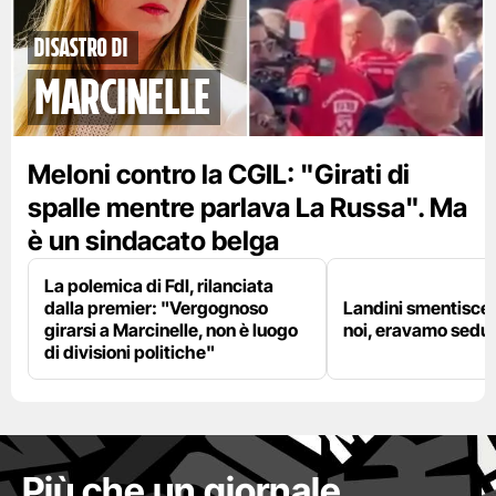
disastro di
marcinelle
Meloni contro la CGIL: "Girati di
spalle mentre parlava La Russa". Ma
è un sindacato belga
La polemica di FdI, rilanciata
dalla premier: "Vergognoso
Landini smentisce
girarsi a Marcinelle, non è luogo
noi, eravamo sedut
di divisioni politiche"
Più che un giornale