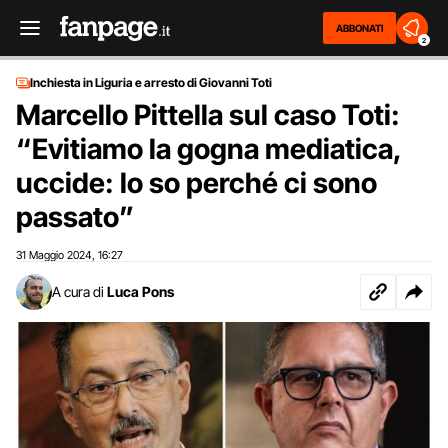
ABBONATI
2
Inchiesta in Liguria e arresto di Giovanni Toti
Marcello Pittella sul caso Toti:
“Evitiamo la gogna mediatica,
uccide: lo so perché ci sono
passato”
31 Maggio 2024
16:27
,
A cura di
Luca Pons