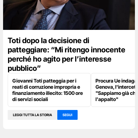
Toti dopo la decisione di
patteggiare: “Mi ritengo innocente
perché ho agito per l’interesse
pubblico”
Giovanni Toti patteggia per i
Procura Ue indaga s
reati di corruzione impropria e
Genova, l'intercett
finanziamento illecito: 1500 ore
"Sappiamo già chi
di servizi sociali
l'appalto"
LEGGI TUTTA LA STORIA
SEGUI