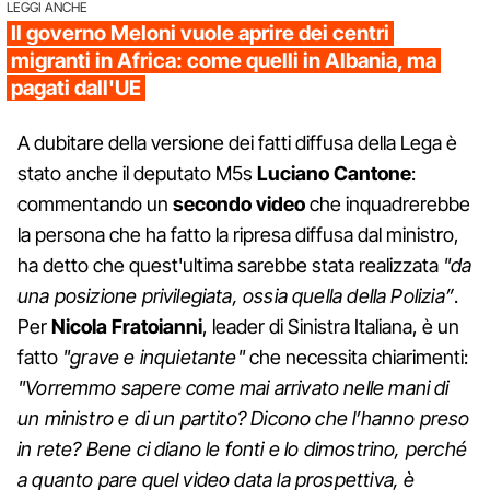
LEGGI ANCHE
Il governo Meloni vuole aprire dei centri
migranti in Africa: come quelli in Albania, ma
pagati dall'UE
A dubitare della versione dei fatti diffusa della Lega è
stato anche il deputato M5s
Luciano Cantone
:
commentando un
secondo video
che inquadrerebbe
la persona che ha fatto la ripresa diffusa dal ministro,
ha detto che quest'ultima sarebbe stata realizzata
"da
una posizione privilegiata, ossia quella della Polizia”
.
Per
Nicola Fratoianni
, leader di Sinistra Italiana, è un
fatto
"grave e inquietante"
che necessita chiarimenti:
"Vorremmo sapere come mai arrivato nelle mani di
un ministro e di un partito? Dicono che l’hanno preso
in rete? Bene ci diano le fonti e lo dimostrino, perché
a quanto pare quel video data la prospettiva, è