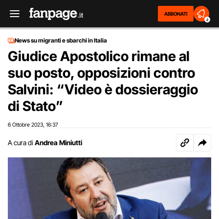
ABBONATI
2
News su migranti e sbarchi in Italia
Giudice Apostolico rimane al
suo posto, opposizioni contro
Salvini: “Video è dossieraggio
di Stato”
6 Ottobre 2023
16:37
,
A cura di
Andrea Miniutti