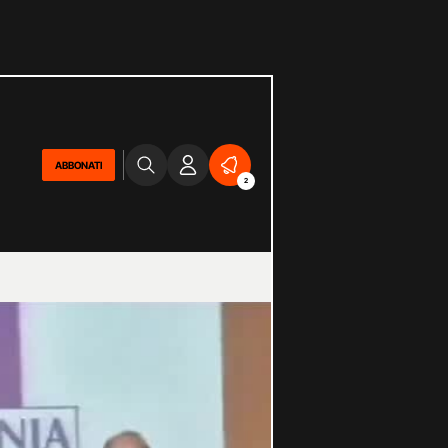
ABBONATI
2