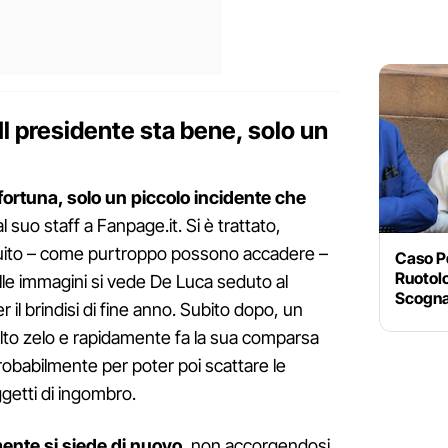
"Il presidente sta bene, solo un
 fortuna, solo un piccolo incidente che
l suo staff a Fanpage.it. Si è trattato,
tuito – come purtroppo possono accadere –
Caso P
Ruotol
le immagini si vede De Luca seduto al
Scogna
r il brindisi di fine anno. Subito dopo, un
lto zelo e rapidamente fa la sua comparsa
probabilmente per poter poi scattare le
oggetti di ingombro.
ente si siede di nuovo
, non accorgendosi