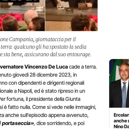
gione Campania, giornataccia per il
terra: qualcuno gli ha spostato la sedia
re sta bene, assicurano dal suo entourage.
vernatore Vincenzo De Luca
cade a terra.
enuto giovedì 28 dicembre 2023, in
anno con dipendenti e dirigenti regionali
ionale a Napoli, ed è stato ripreso in un
Per fortuna, il presidente della Giunta
i è fatto nulla. Come si vede nelle immagini,
rza anche sull'episodio appena avvenuto,
Ercolan
anche 
iti portaseccia»
,
dice sorridendo, e poi
Nino Da