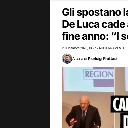
Gli spostano 
De Luca cade a
fine anno: “I 
29 Dicembre 2023
13:27
AGGIORNAMENTO
,
•
A cura di
Pierluigi Frattasi