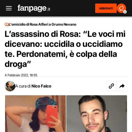
ABBONATI
2
L'omicidio di Rosa Alfieri a Grumo Nevano
L’assassino di Rosa: “Le voci mi
dicevano: uccidila o uccidiamo
te. Perdonatemi, è colpa della
droga”
4 Febbraio 2022
18:55
,
A cura di
Nico Falco