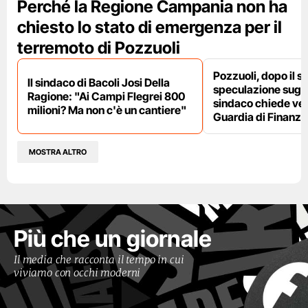
Perché la Regione Campania non ha
chiesto lo stato di emergenza per il
terremoto di Pozzuoli
Pozzuoli, dopo il s
Il sindaco di Bacoli Josi Della
speculazione sugli af
Ragione: "Ai Campi Flegrei 800
sindaco chiede ver
milioni? Ma non c'è un cantiere"
Guardia di Finanza
MOSTRA ALTRO
Più che un giornale
Il media che racconta il tempo in cui
viviamo con occhi moderni