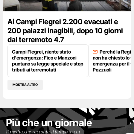
Ai Campi Flegrei 2.200 evacuati e
200 palazzi inagibili, dopo 10 giorni
dal terremoto 4.7
Campi Flegrei, niente stato
Perché la Regi
d'emergenza: Fico e Manzoni
non ha chiesto lo s
puntano su legge speciale e stop
emergenza per il t
tributi ai terremotati
Pozzuoli
MOSTRA ALTRO
Più che un giornale
Il media che racconta il tempo in cui