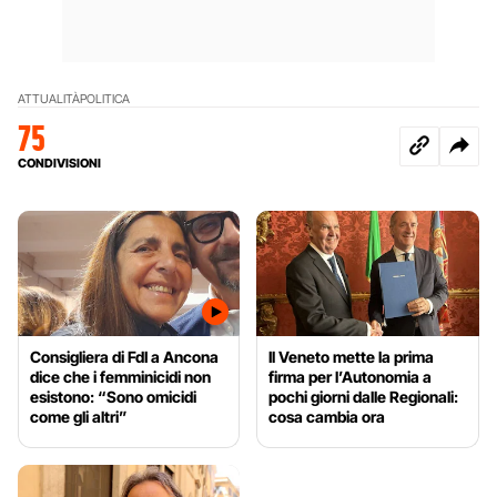
ATTUALITÀ
POLITICA
75
CONDIVISIONI
Consigliera di FdI a Ancona
Il Veneto mette la prima
dice che i femminicidi non
firma per l’Autonomia a
esistono: “Sono omicidi
pochi giorni dalle Regionali:
come gli altri”
cosa cambia ora