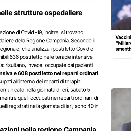
nelle strutture ospedaliere
nfezione di Covid -19, inoltre, si trovano
Vaccini
edaliere della Regione Campania. Secondo il
“Miliard
regionale, che analizza i posti letto Covid e
smentis
bili 636 posti letto nelle terapie intensive
a: risultano, invece, occupate dai pazienti
ensiva
e 608 posti letto nei reparti ordinari
cupati all'interno dei reparti di terapia
omunicato nella giornata di ieri, sabato 5
ntre quelli occupati nei reparti ordinari, di
i registrati nella giornata di ieri, sono 40 in
azioni nella regione Campania