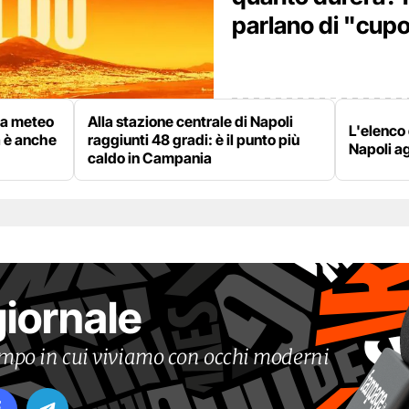
parlano di "cupo
rta meteo
Alla stazione centrale di Napoli
L'elenco 
a è anche
raggiunti 48 gradi: è il punto più
Napoli a
caldo in Campania
giornale
tempo in cui viviamo con occhi moderni