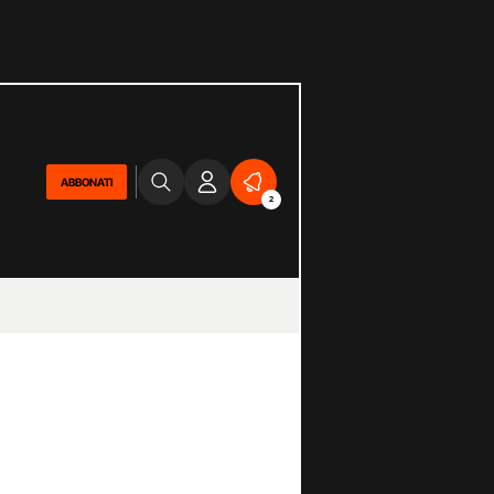
ABBONATI
2