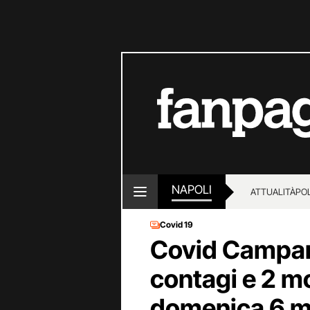
NAPOLI
ATTUALITÀ
POL
Covid 19
Covid Campan
contagi e 2 mo
domenica 6 m