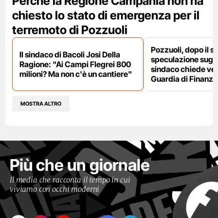
Perché la Regione Campania non ha
chiesto lo stato di emergenza per il
terremoto di Pozzuoli
Pozzuoli, dopo il s
Il sindaco di Bacoli Josi Della
speculazione sugli af
Ragione: "Ai Campi Flegrei 800
sindaco chiede ver
milioni? Ma non c'è un cantiere"
Guardia di Finanza
MOSTRA ALTRO
Più che un giornale
Il media che racconta il tempo in cui
viviamo con occhi moderni