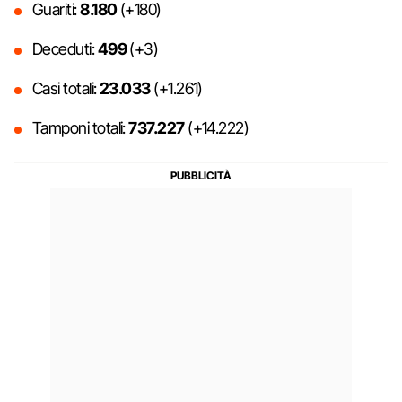
Guariti:
8.180
(+180)
Deceduti:
499
(+3)
Casi totali:
23.033
(+1.261)
Tamponi totali:
737.227
(+14.222)