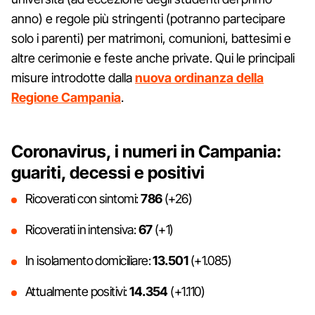
anno) e regole più stringenti (potranno partecipare
solo i parenti) per matrimoni, comunioni, battesimi e
altre cerimonie e feste anche private. Qui le principali
misure introdotte dalla
nuova ordinanza della
Regione Campania
.
Coronavirus, i numeri in Campania:
guariti, decessi e positivi
Ricoverati con sintomi:
786
(+26)
Ricoverati in intensiva:
67
(+1)
In isolamento domiciliare:
13.501
(+1.085)
Attualmente positivi:
14.354
(+1.110)