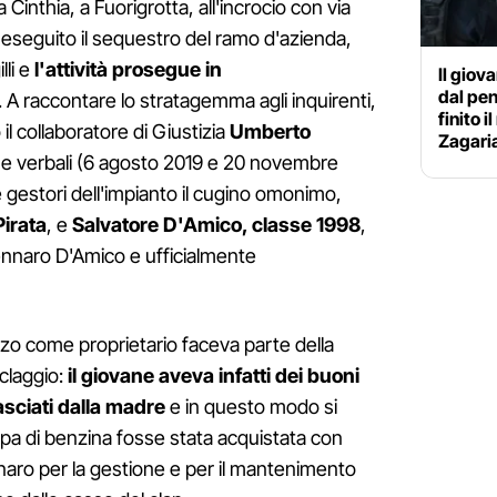
ia Cinthia, a Fuorigrotta, all'incrocio con via
o eseguito il sequestro del ramo d'azienda,
lli e
l'attività prosegue in
Il giov
dal pe
. A raccontare lo stratagemma agli inquirenti,
finito 
 il collaboratore di Giustizia
Umberto
Zagari
 due verbali (6 agosto 2019 e 20 novembre
gestori dell'impianto il cugino omonimo,
Pirata
, e
Salvatore D'Amico, classe 1998
,
Gennaro D'Amico e ufficialmente
gazzo come proprietario faceva parte della
iclaggio:
il giovane aveva infatti dei buoni
lasciati dalla madre
e in questo modo si
mpa di benzina fosse stata acquistata con
enaro per la gestione e per il mantenimento