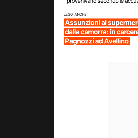
provenivano secondo le accuse
LEGGI ANCHE
Assunzioni al supermer
dalla camorra: in carcer
Pagnozzi ad Avellino