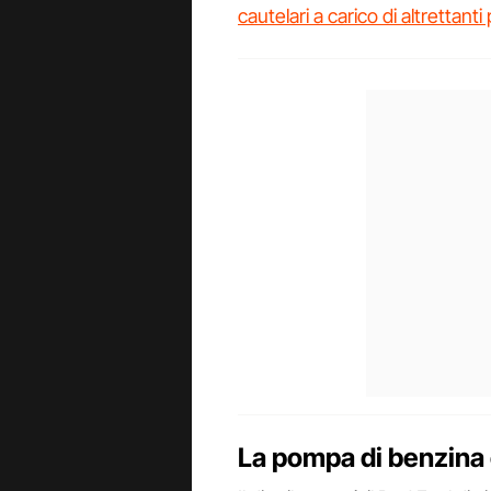
cautelari a carico di altrettanti
La pompa di benzina 