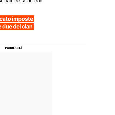
 dalle casse del clan.
cato imposte
e due del clan