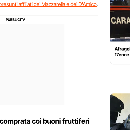
 presunti affiliati dei Mazzarella e dei D'Amico
.
Afragol
17enne 
comprata coi buoni fruttiferi