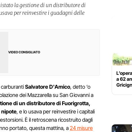
tato la gestione di un distributore di
 usava per reinvestire i guadagni delle
VIDEO CONSIGLIATO
L’oper
a 62 an
Gricig
i carburanti
Salvatore D'Amico
, detto ‘o
colazione dei Mazzarella su San Giovanni a
tione di un distributore di Fuorigrotta,
 nipote
, e lo usava per reinvestire i capitali
estorsioni. È il retroscena ricostruito dagli
hanno portato, questa mattina, a
24 misure