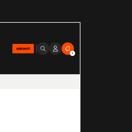
ABBONATI
2