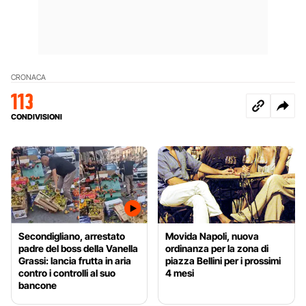
CRONACA
113
CONDIVISIONI
Secondigliano, arrestato
Movida Napoli, nuova
padre del boss della Vanella
ordinanza per la zona di
Grassi: lancia frutta in aria
piazza Bellini per i prossimi
contro i controlli al suo
4 mesi
bancone