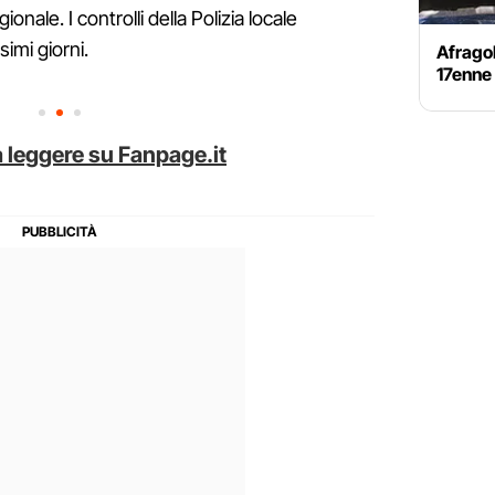
onale. I controlli della Polizia locale
imi giorni.
Afragol
17enne 
 leggere su Fanpage.it