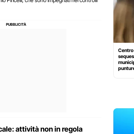
Piricelli, che sono impegnati nei controlli
Centro
sequest
municip
puntur
ocale: attività non in regola