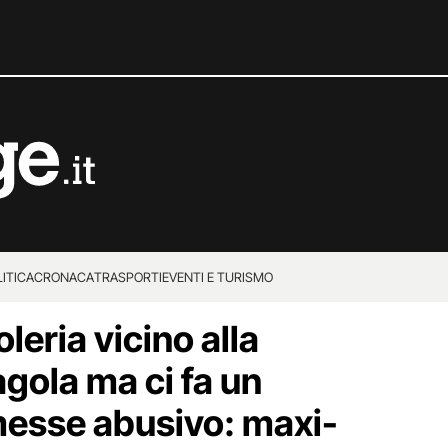
ITICA
CRONACA
TRASPORTI
EVENTI E TURISMO
leria vicino alla
gola ma ci fa un
esse abusivo: maxi-