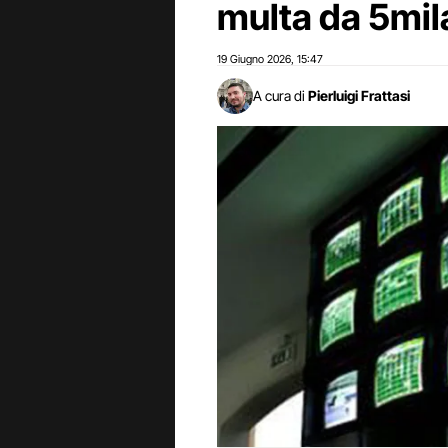
multa da 5mil
19 Giugno 2026
15:47
,
A cura di
Pierluigi Frattasi