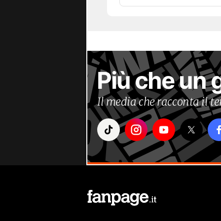
Più che un 
Il media che racconta il 