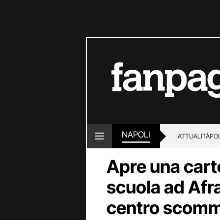
NAPOLI
ATTUALITÀ
POL
Apre una carto
scuola ad Afra
centro scomm