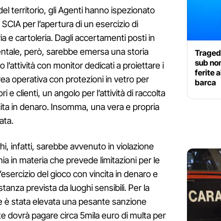
 del territorio, gli Agenti hanno ispezionato
 SCIA per l’apertura di un esercizio di
ria e cartoleria. Dagli accertamenti posti in
ntale, però, sarebbe emersa una storia
Traged
sub no
to l’attività con monitor dedicati a proiettare i
ferite a
’area operativa con protezioni in vetro per
barca
i e clienti, un angolo per l’attività di raccolta
ta in denaro. Insomma, una vera e propria
ata.
chi, infatti, sarebbe avvenuto in violazione
a in materia che prevede limitazioni per le
l’esercizio del gioco con vincita in denaro e
stanza prevista da luoghi sensibili. Per la
are è stata elevata una pesante sanzione
e dovrà pagare circa 5mila euro di multa per