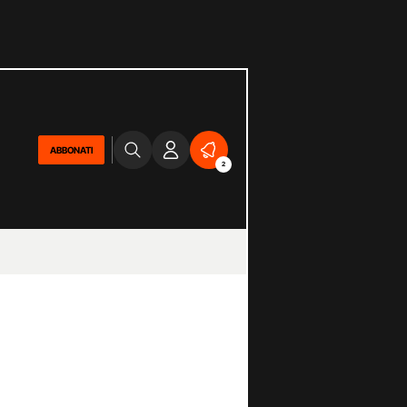
ABBONATI
2