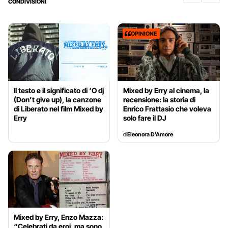
CONDIVISIONI
OPINIONE
Il testo e il significato di ‘O dj
Mixed by Erry al cinema, la
(Don’t give up), la canzone
recensione: la storia di
di Liberato nel film Mixed by
Enrico Frattasio che voleva
Erry
solo fare il DJ
di
Eleonora D'Amore
Mixed by Erry, Enzo Mazza:
“Celebrati da eroi, ma sono