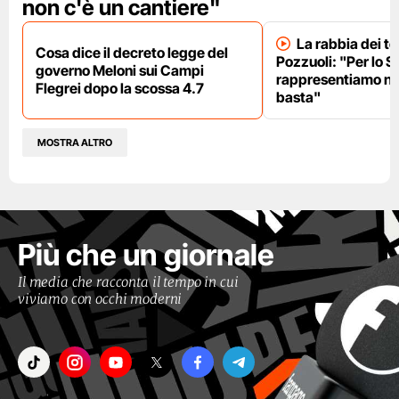
non c'è un cantiere"
La rabbia dei te
Cosa dice il decreto legge del
Pozzuoli: "Per lo S
governo Meloni sui Campi
rappresentiamo nu
Flegrei dopo la scossa 4.7
basta"
MOSTRA ALTRO
Più che un giornale
Il media che racconta il tempo in cui
viviamo con occhi moderni