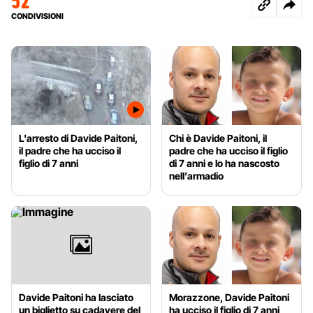
52
CONDIVISIONI
L'arresto di Davide Paitoni,
Chi è Davide Paitoni, il
il padre che ha ucciso il
padre che ha ucciso il figlio
figlio di 7 anni
di 7 anni e lo ha nascosto
nell’armadio
Davide Paitoni ha lasciato
Morazzone, Davide Paitoni
un biglietto su cadavere del
ha ucciso il figlio di 7 anni