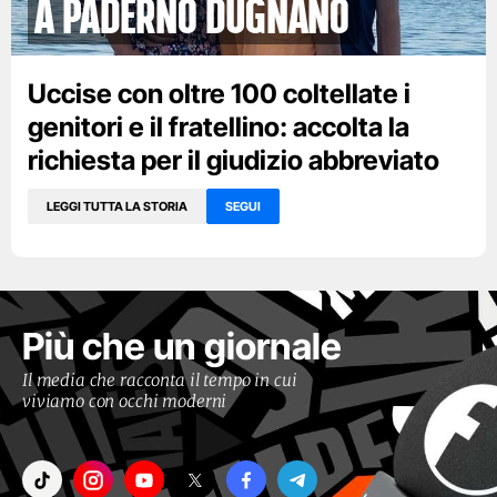
a Paderno dugnano
Uccise con oltre 100 coltellate i
genitori e il fratellino: accolta la
richiesta per il giudizio abbreviato
LEGGI TUTTA LA STORIA
SEGUI
Più che un giornale
Il media che racconta il tempo in cui
viviamo con occhi moderni