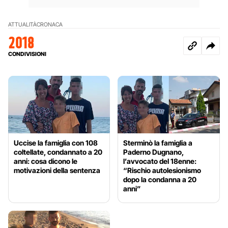
ATTUALITÀ
CRONACA
2018
CONDIVISIONI
Uccise la famiglia con 108
Sterminò la famiglia a
coltellate, condannato a 20
Paderno Dugnano,
anni: cosa dicono le
l’avvocato del 18enne:
motivazioni della sentenza
“Rischio autolesionismo
dopo la condanna a 20
anni”