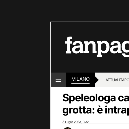
MILANO
ATTUALITÀ
PO
Speleologa cad
grotta: è intra
3 Luglio 2023
9:32
,