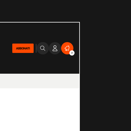
ABBONATI
2