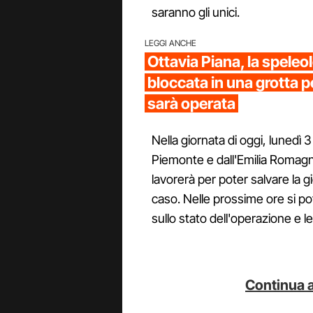
saranno gli unici.
LEGGI ANCHE
Ottavia Piana, la speleo
bloccata in una grotta p
sarà operata
Nella giornata di oggi, lunedì 3 
Piemonte e dall'Emilia Romagn
lavorerà per poter salvare la g
caso. Nelle prossime ore si p
sullo stato dell'operazione e le
Continua a