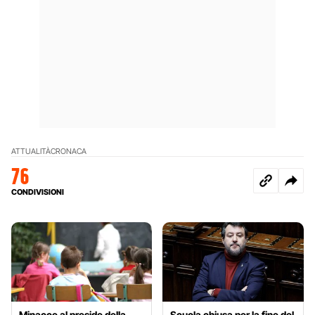
ATTUALITÀ
CRONACA
76
CONDIVISIONI
Minacce al preside della
Scuola chiusa per la fine del