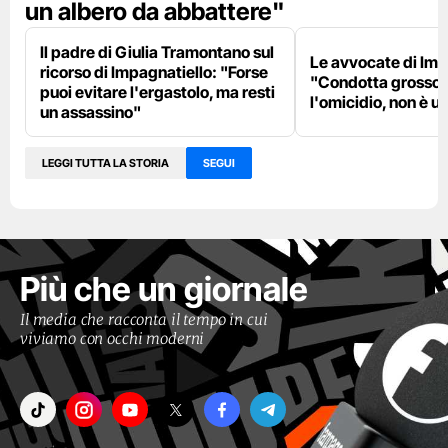
un albero da abbattere"
Il padre di Giulia Tramontano sul
Le avvocate di Imp
ricorso di Impagnatiello: "Forse
"Condotta grosso
puoi evitare l'ergastolo, ma resti
l'omicidio, non è u
un assassino"
LEGGI TUTTA LA STORIA
SEGUI
Più che un giornale
Il media che racconta il tempo in cui
viviamo con occhi moderni