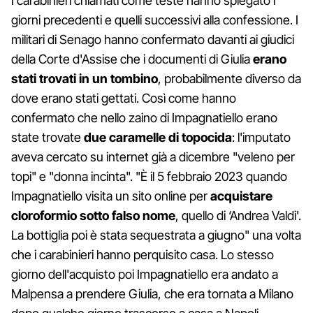
I carabinieri chiamati come teste hanno spiegato i
giorni precedenti e quelli successivi alla confessione. I
militari di Senago hanno confermato davanti ai giudici
della Corte d'Assise che i documenti di Giulia
erano
stati trovati in un tombino
, probabilmente diverso da
dove erano stati gettati. Così come hanno
confermato che nello zaino di Impagnatiello erano
state trovate
due caramelle di topocida
: l'imputato
aveva cercato su internet già a dicembre "veleno per
topi" e "donna incinta". "È il 5 febbraio 2023 quando
Impagnatiello visita un sito online per
acquistare
cloroformio sotto falso nome
, quello di ‘Andrea Valdi'.
La bottiglia poi è stata sequestrata a giugno" una volta
che i carabinieri hanno perquisito casa. Lo stesso
giorno dell'acquisto poi Impagnatiello era andato a
Malpensa a prendere Giulia, che era tornata a Milano