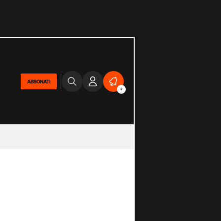
ABBONATI
2