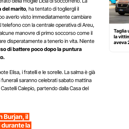
perato della moglie Licia di soccorrerlo. La
 del marito
, ha tentato di togliergli il
dopo averlo visto immediatamente cambiare
 Al telefono con la centrale operativa di Areu,
Taglia 
li alcune manovre di primo soccorso come il
la vitt
re disperatamente a tenerlo in vita. Niente
aveva 
so di battere poco dopo la puntura
o.
pote Elisa, i fratelli e le sorelle. La salma è già
: i funerali saranno celebrati sabato mattina
i Castelli Calepio, partendo dalla Casa del
Burjan, il
 durante la