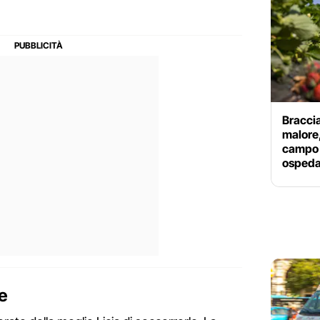
Braccia
malore,
campo 
ospeda
ie