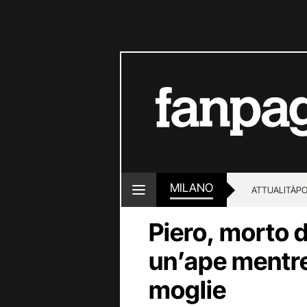
MILANO
ATTUALITÀ
PO
Piero, morto d
un’ape mentre
moglie