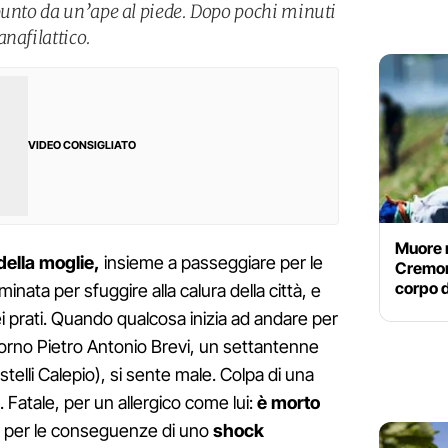
punto da un’ape al piede. Dopo pochi minuti
nafilattico.
VIDEO CONSIGLIATO
Muore 
ella moglie,
insieme a passeggiare per le
Cremone
corpo 
ata per sfuggire alla calura della città, e
i prati. Quando qualcosa inizia ad andare per
iorno Pietro Antonio Brevi, un settantenne
telli Calepio), si sente male. Colpa di una
. Fatale, per un allergico come lui:
è morto
io, per le conseguenze di uno
shock