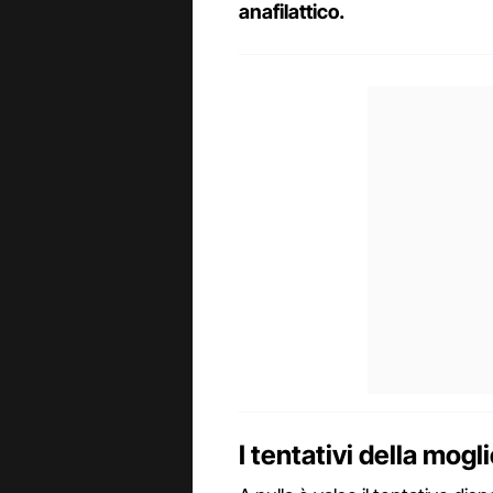
anafilattico.
I tentativi della mogl