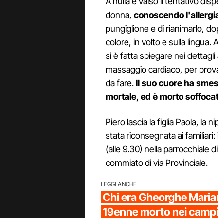
A nulla è valso il tentativo dis
donna,
conoscendo l'allergia
pungiglione e di rianimarlo, 
colore, in volto e sulla lingua.
si è fatta spiegare nei dettag
massaggio cardiaco, per prova
da fare.
Il suo cuore ha smes
mortale, ed è morto soffocat
Piero lascia la figlia Paola, la ni
stata riconsegnata ai familiari
(alle 9.30) nella parrocchiale d
commiato di via Provinciale.
LEGGI ANCHE
Chi era Gheorghe Marian 
19enne morto nei campi