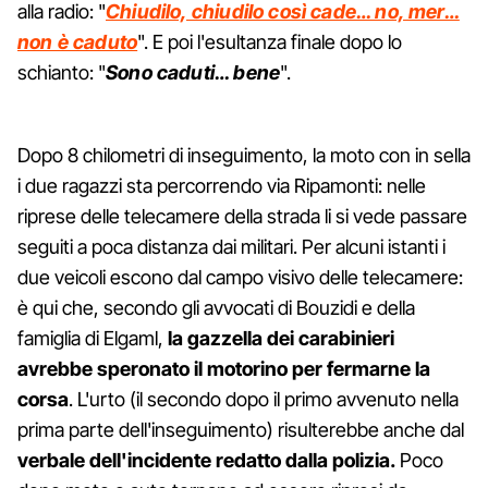
alla radio: "
Chiudilo, chiudilo così cade… no, mer…
non è caduto
". E poi l'esultanza finale dopo lo
schianto: "
Sono caduti… bene
".
Dopo 8 chilometri di inseguimento, la moto con in sella
i due ragazzi sta percorrendo via Ripamonti: nelle
riprese delle telecamere della strada li si vede passare
seguiti a poca distanza dai militari. Per alcuni istanti i
due veicoli escono dal campo visivo delle telecamere:
è qui che, secondo gli avvocati di Bouzidi e della
famiglia di Elgaml,
la gazzella dei carabinieri
avrebbe speronato il motorino per fermarne la
corsa
. L'urto (il secondo dopo il primo avvenuto nella
prima parte dell'inseguimento) risulterebbe anche dal
verbale dell'incidente redatto dalla polizia.
Poco