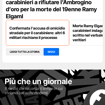
carabinieri a rifiutare l’Ambrogino
d’oro per la morte del 19enne Ramy
Elgaml
Morte Ramy Elgaml,
Confermata l'accusa di omicidio
carabinieri indaga
stradale per il carabiniere: altri 6
scritto nel verbale
militari rischiano il processo
veritieri
LEGGI TUTTA LA STORIA
SEGUI
Più che un giornale
Il media che racconta il tempo in cui
viviamo con occhi moderni