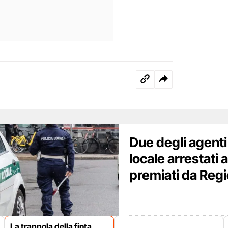
Due degli agenti 
locale arrestati 
premiati da Reg
La trappola della finta