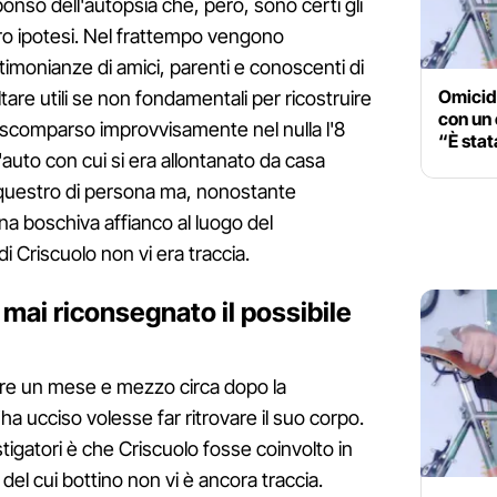
ponso dell'autopsia che, però, sono certi gli
oro ipotesi. Nel frattempo vengono
imonianze di amici, parenti e conoscenti di
Omicidi
are utili se non fondamentali per ricostruire
con un 
o, scomparso improvvisamente nel nulla l'8
“È sta
'auto con cui si era allontanato da casa
questro di persona ma, nonostante
na boschiva affianco al luogo del
i Criscuolo non vi era traccia.
a mai riconsegnato il possibile
vere un mese e mezzo circa dopo la
'ha ucciso volesse far ritrovare il suo corpo.
estigatori è che Criscuolo fosse coinvolto in
el cui bottino non vi è ancora traccia.