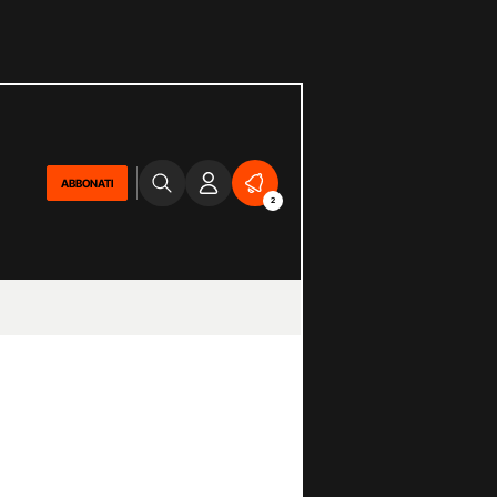
ABBONATI
2