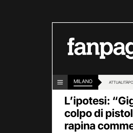
MILANO
ATTUALITÀ
PO
L’ipotesi: “Gi
colpo di pisto
rapina comme