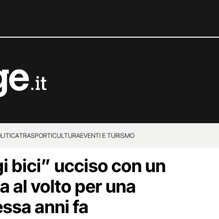
LITICA
TRASPORTI
CULTURA
EVENTI E TURISMO
gi bici” ucciso con un
la al volto per una
ssa anni fa