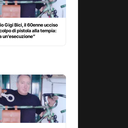
o Gigi Bici, il 60enne ucciso
colpo di pistola alla tempia:
ta un’esecuzione”