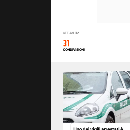
ATTUALITÀ
31
CONDIVISIONI
Uno dei vigili arrestati è