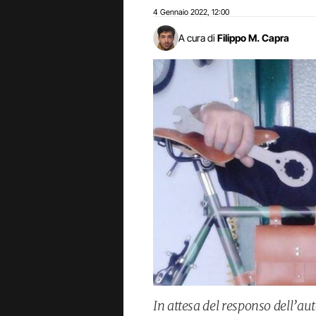
4 Gennaio 2022
12:00
,
A cura di
Filippo M. Capra
In attesa del responso dell’aut