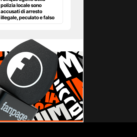
polizia locale sono
accusati di arresto
illegale, peculato e falso